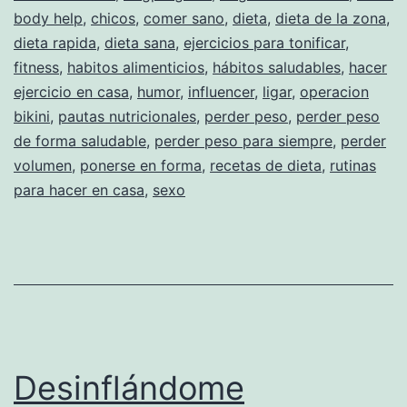
body help
,
chicos
,
comer sano
,
dieta
,
dieta de la zona
,
dieta rapida
,
dieta sana
,
ejercicios para tonificar
,
fitness
,
habitos alimenticios
,
hábitos saludables
,
hacer
ejercicio en casa
,
humor
,
influencer
,
ligar
,
operacion
bikini
,
pautas nutricionales
,
perder peso
,
perder peso
de forma saludable
,
perder peso para siempre
,
perder
volumen
,
ponerse en forma
,
recetas de dieta
,
rutinas
para hacer en casa
,
sexo
Desinflándome