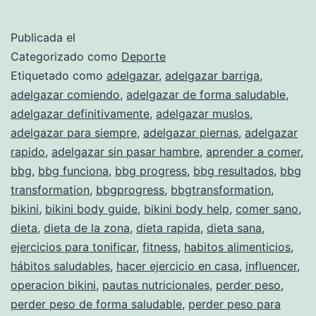
o
rutina
Publicada el
Categorizado como
Deporte
Etiquetado como
adelgazar
,
adelgazar barriga
,
adelgazar comiendo
,
adelgazar de forma saludable
,
adelgazar definitivamente
,
adelgazar muslos
,
adelgazar para siempre
,
adelgazar piernas
,
adelgazar
rapido
,
adelgazar sin pasar hambre
,
aprender a comer
,
bbg
,
bbg funciona
,
bbg progress
,
bbg resultados
,
bbg
transformation
,
bbgprogress
,
bbgtransformation
,
bikini
,
bikini body guide
,
bikini body help
,
comer sano
,
dieta
,
dieta de la zona
,
dieta rapida
,
dieta sana
,
ejercicios para tonificar
,
fitness
,
habitos alimenticios
,
hábitos saludables
,
hacer ejercicio en casa
,
influencer
,
operacion bikini
,
pautas nutricionales
,
perder peso
,
perder peso de forma saludable
,
perder peso para