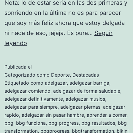
Nota: lo de estar seria en las dos primeras y
sonriendo en la última no es para parecer
que soy más feliz ahora que estoy delgada
ni nada de eso, jajaja. Es pura…
Seguir
2
leyendo
meses
de
Publicada el
BBG
Categorizado como
Deporte
,
Destacadas
Etiquetado como
adelgazar
,
adelgazar barriga
,
adelgazar comiendo
,
adelgazar de forma saludable
,
adelgazar definitivamente
,
adelgazar muslos
,
adelgazar para siempre
,
adelgazar piernas
,
adelgazar
rapido
,
adelgazar sin pasar hambre
,
aprender a comer
,
bbg
,
bbg funciona
,
bbg progress
,
bbg resultados
,
bbg
transformation
,
bbgprogress
,
bbgtransformation
,
bikini