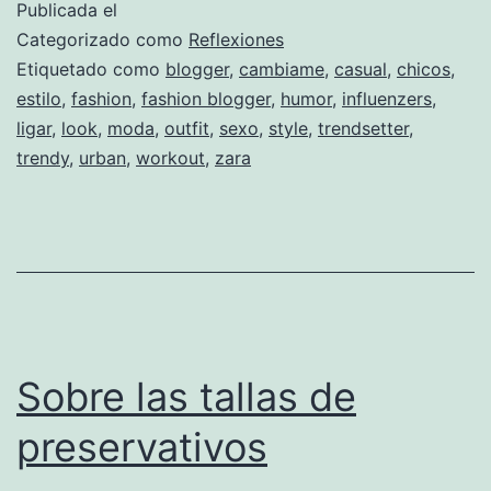
Publicada el
riendo
Categorizado como
Reflexiones
de
Etiquetado como
blogger
,
cambiame
,
casual
,
chicos
,
estilo
,
fashion
,
fashion blogger
,
humor
,
influenzers
,
nosotras?
ligar
,
look
,
moda
,
outfit
,
sexo
,
style
,
trendsetter
,
trendy
,
urban
,
workout
,
zara
Sobre las tallas de
preservativos