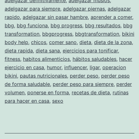
adelgazar definitivamente
,
adelgazar muslos
,
adelgazar para siempre
,
adelgazar piernas
,
adelgazar
rapido
,
adelgazar sin pasar hambre
,
aprender a comer
,
bbg
,
bbg funciona
,
bbg progress
,
bbg resultados
,
bbg
transformation
,
bbgprogress
,
bbgtransformation
,
bikini
body help
,
chicos
,
comer sano
,
dieta
,
dieta de la zona
,
dieta rapida
,
dieta sana
,
ejercicios para tonificar
,
fitness
,
habitos alimenticios
,
hábitos saludables
,
hacer
ejercicio en casa
,
humor
,
influencer
,
ligar
,
operacion
bikini
,
pautas nutricionales
,
perder peso
,
perder peso
de forma saludable
,
perder peso para siempre
,
perder
volumen
,
ponerse en forma
,
recetas de dieta
,
rutinas
para hacer en casa
,
sexo