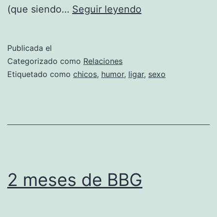
10
(que siendo…
Seguir leyendo
tipos
de
Publicada el
chicos
Categorizado como
Relaciones
que
Etiquetado como
chicos
,
humor
,
ligar
,
sexo
puedes
encontrar
en
Badoo
2 meses de BBG