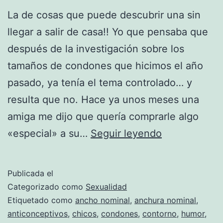
La de cosas que puede descubrir una sin
llegar a salir de casa!! Yo que pensaba que
después de la investigación sobre los
tamaños de condones que hicimos el año
pasado, ya tenía el tema controlado… y
resulta que no. Hace ya unos meses una
amiga me dijo que quería comprarle algo
Sobre
«especial» a su…
Seguir leyendo
las
tallas
Publicada el
de
Categorizado como
Sexualidad
preservativo
Etiquetado como
ancho nominal
,
anchura nominal
,
anticonceptivos
,
chicos
,
condones
,
contorno
,
humor
,