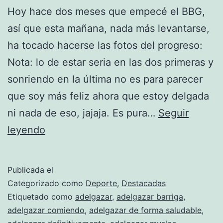
Hoy hace dos meses que empecé el BBG,
así que esta mañana, nada más levantarse,
ha tocado hacerse las fotos del progreso:
Nota: lo de estar seria en las dos primeras y
sonriendo en la última no es para parecer
que soy más feliz ahora que estoy delgada
ni nada de eso, jajaja. Es pura…
Seguir
2
leyendo
meses
de
Publicada el
BBG
Categorizado como
Deporte
,
Destacadas
Etiquetado como
adelgazar
,
adelgazar barriga
,
adelgazar comiendo
,
adelgazar de forma saludable
,