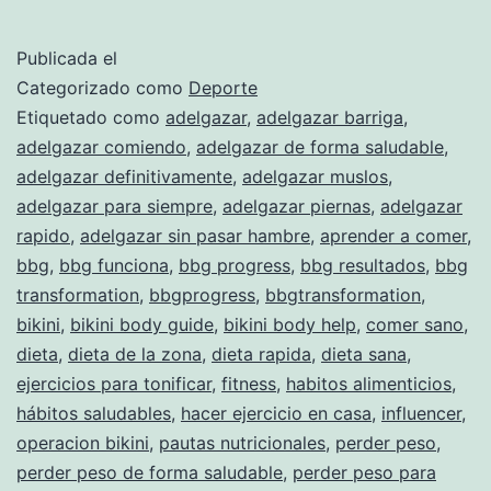
o
rutina
Publicada el
Categorizado como
Deporte
Etiquetado como
adelgazar
,
adelgazar barriga
,
adelgazar comiendo
,
adelgazar de forma saludable
,
adelgazar definitivamente
,
adelgazar muslos
,
adelgazar para siempre
,
adelgazar piernas
,
adelgazar
rapido
,
adelgazar sin pasar hambre
,
aprender a comer
,
bbg
,
bbg funciona
,
bbg progress
,
bbg resultados
,
bbg
transformation
,
bbgprogress
,
bbgtransformation
,
bikini
,
bikini body guide
,
bikini body help
,
comer sano
,
dieta
,
dieta de la zona
,
dieta rapida
,
dieta sana
,
ejercicios para tonificar
,
fitness
,
habitos alimenticios
,
hábitos saludables
,
hacer ejercicio en casa
,
influencer
,
operacion bikini
,
pautas nutricionales
,
perder peso
,
perder peso de forma saludable
,
perder peso para