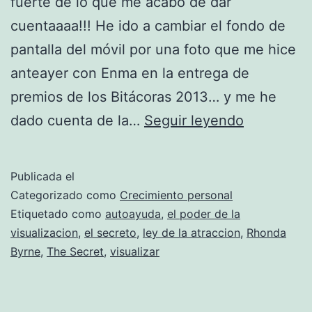
fuerte de lo que me acabo de dar
cuentaaaa!!! He ido a cambiar el fondo de
pantalla del móvil por una foto que me hice
anteayer con Enma en la entrega de
premios de los Bitácoras 2013… y me he
Tele-
dado cuenta de la…
Seguir leyendo
predicand
con
Publicada el
el
Categorizado como
Crecimiento personal
ejemplo
Etiquetado como
autoayuda
,
el poder de la
visualizacion
,
el secreto
,
ley de la atraccion
,
Rhonda
–
Byrne
,
The Secret
,
visualizar
«El
Secreto»
o