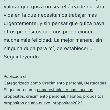
valorar que quizá no sea el área de nuestra
vida en la que necesitamos trabajar más
urgentemente, y sin pensar que quizá haya
otros propósitos que nos proporcionen
mucha más felicidad. La mejor manera, sin
ninguna duda para mí, de establecer…
Cómo
Seguir leyendo
definir
unos
Publicada el
propósitos
Categorizado como
Crecimiento personal
,
Destacadas
de
Etiquetado como
como establecer unos buenos
propositos
,
crecimiento personal
,
habitos
,
propositos
,
año
propositos de año nuevo
,
propositos2022
nuevo