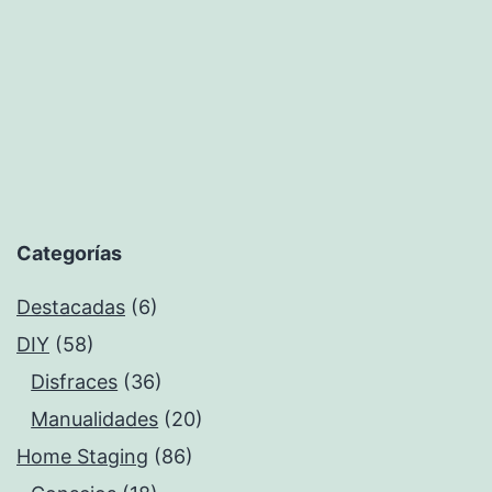
«La
ley
de
la
atracción»
Categorías
Destacadas
(6)
DIY
(58)
Disfraces
(36)
Manualidades
(20)
Home Staging
(86)