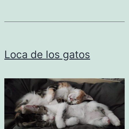
que
de
verdad
nos
aporten
Loca de los gatos
felicidad