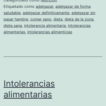
Categorizado como
Nutrición
Etiquetado como
adelgazar
,
adelgazar de forma
saludable
,
adelgazar definitivamente
,
adelgazar sin
pasar hambre
,
comer sano
,
dieta
,
dieta de la zona
,
dieta sana
,
intolerancia alimentaria
,
intolerancias
alimentarias
,
intolerancias alimenticias
Intolerancias
alimentarias