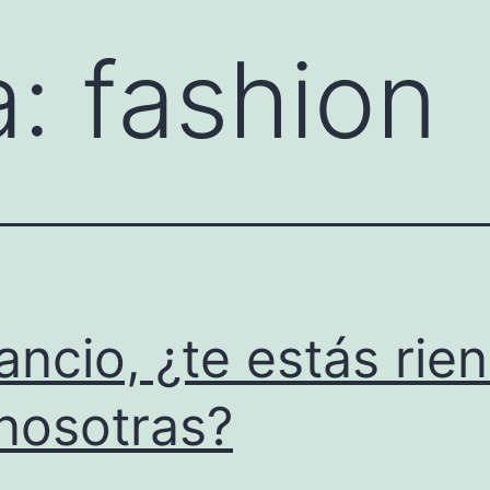
a:
fashion
ncio, ¿te estás rie
nosotras?