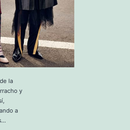
de la
rracho y
í,
rando a
s…