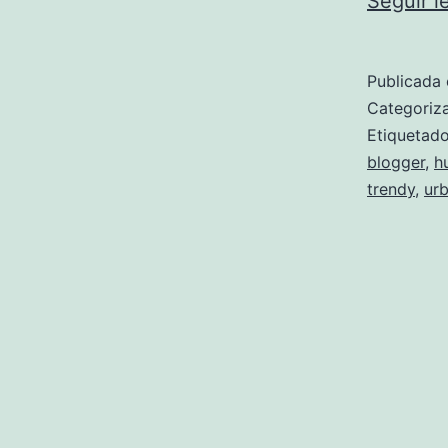
Seguir 
Publicada 
Categori
Etiqueta
blogger
,
h
trendy
,
ur