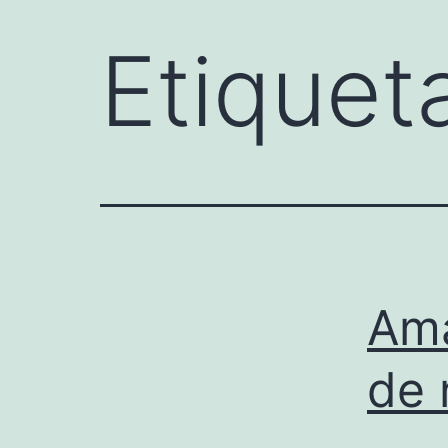
Etiquet
Ama
de 