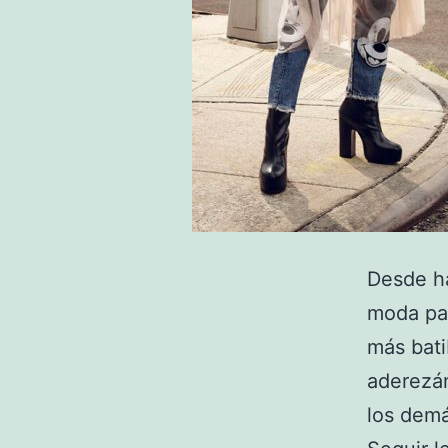
Desde ha
moda pa
más bati
aderezán
los dem