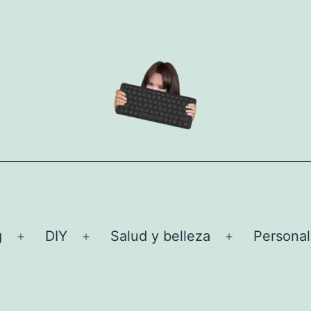
g
DIY
Salud y belleza
Personal
Abrir
Abrir
Abrir
el
el
el
menú
menú
menú