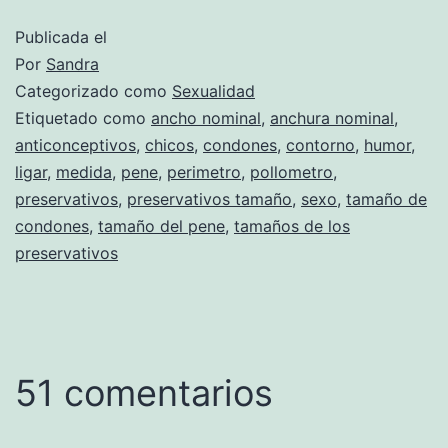
Publicada el
Por
Sandra
Categorizado como
Sexualidad
Etiquetado como
ancho nominal
,
anchura nominal
,
anticonceptivos
,
chicos
,
condones
,
contorno
,
humor
,
ligar
,
medida
,
pene
,
perimetro
,
pollometro
,
preservativos
,
preservativos tamaño
,
sexo
,
tamaño de
condones
,
tamaño del pene
,
tamaños de los
preservativos
51 comentarios