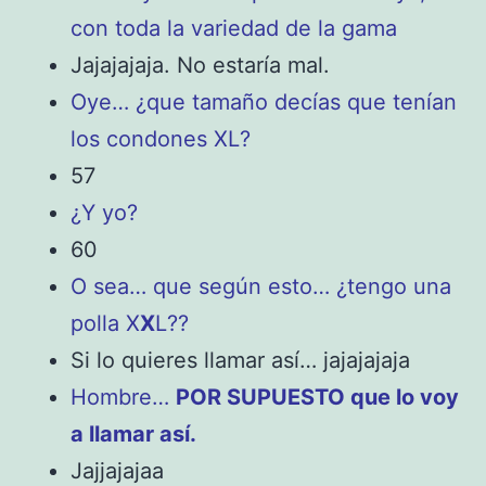
con toda la variedad de la gama
Jajajajaja. No estaría mal.
Oye… ¿que tamaño decías que tenían
los condones XL?
57
¿Y yo?
60
O sea… que según esto… ¿tengo una
polla X
X
L??
Si lo quieres llamar así… jajajajaja
Hombre…
POR SUPUESTO que lo voy
a llamar así.
Jajjajajaa