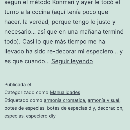
según el método Konmari y ayer le tocó el
turno a la cocina (aquí tenía poco que
hacer, la verdad, porque tengo lo justo y
necesario… así que en una mañana terminé
todo). Casi lo que más tiempo me ha
llevado ha sido re-decorar mi especiero… y
Especias
es que cuando…
Seguir leyendo
y
sentido
Publicada el
del
Categorizado como
Manualidades
gusto
Etiquetado como
armonia cromatica
,
armonía visual
,
botes de especias
,
botes de especias diy
,
decoracion
,
especias
,
especiero diy