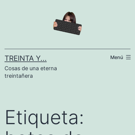
Saltar
al
contenido
TREINTA Y...
Menú
Cosas de una eterna
treintañera
Etiqueta: