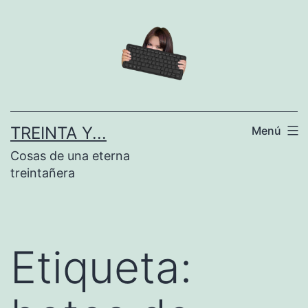
Saltar
al
contenido
TREINTA Y...
Menú
Cosas de una eterna
treintañera
Etiqueta: