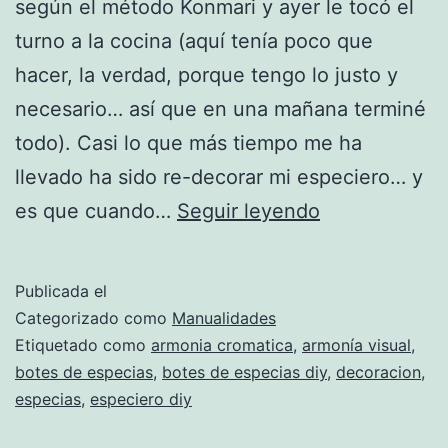
según el método Konmari y ayer le tocó el
turno a la cocina (aquí tenía poco que
hacer, la verdad, porque tengo lo justo y
necesario… así que en una mañana terminé
todo). Casi lo que más tiempo me ha
llevado ha sido re-decorar mi especiero… y
Especias
es que cuando…
Seguir leyendo
y
sentido
Publicada el
del
Categorizado como
Manualidades
gusto
Etiquetado como
armonia cromatica
,
armonía visual
,
botes de especias
,
botes de especias diy
,
decoracion
,
especias
,
especiero diy