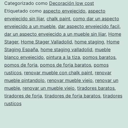
con
Categorizado como
Decoración low cost
tiradores
Etiquetado como
aspecto envejecido
,
aspecto
envejecido sin lijar
,
chalk paint
,
como dar un aspecto
envejecido a un mueble
,
dar aspecto envejecido facil
,
dar un aspecto envejecido a un mueble sin lijar
,
Home
Stager
,
Home Stager Valladolid
,
home staging
,
Home
Staging España
,
home staging valladolid
,
mueble
blanco envejecido
,
pintura a la tiza
,
pomos baratos
,
pomos de forja
,
pomos de forja baratos
,
pomos
rusticos
,
renovar mueble con chalk paint
,
renovar
mueble pintandolo
,
renovar mueble viejo
,
renovar un
mueble
,
renovar un mueble viejo
,
tiradores baratos
,
tiradores de forja
,
tiradores de forja baratos
,
tiradores
rusticos