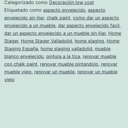
con
Categorizado como
Decoración low cost
aspecto
Etiquetado como
aspecto envejecido
,
aspecto
envejecido sin lijar
,
chalk paint
,
como dar un aspecto
envejecido
envejecido a un mueble
,
dar aspecto envejecido facil
,
–
dar un aspecto envejecido a un mueble sin lijar
,
Home
versión
Stager
,
Home Stager Valladolid
,
home staging
,
Home
Staging España
,
home staging valladolid
para
,
mueble
blanco envejecido
,
pintura a la tiza
,
renovar mueble
vagos
con chalk paint
,
renovar mueble pintandolo
,
renovar
mueble viejo
,
renovar un mueble
,
renovar un mueble
viejo