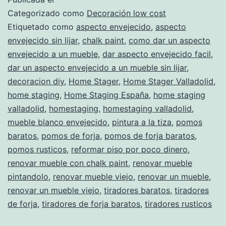
del
Categorizado como
Decoración low cost
mueble
Etiquetado como
aspecto envejecido
,
aspecto
envejecido sin lijar
,
chalk paint
,
como dar un aspecto
de
envejecido a un mueble
,
dar aspecto envejecido facil
,
mi
dar un aspecto envejecido a un mueble sin lijar
,
salón
decoracion diy
,
Home Stager
,
Home Stager Valladolid
,
home staging
,
Home Staging España
,
home staging
valladolid
,
homestaging
,
homestaging valladolid
,
mueble blanco envejecido
,
pintura a la tiza
,
pomos
baratos
,
pomos de forja
,
pomos de forja baratos
,
pomos rusticos
,
reformar piso por poco dinero
,
renovar mueble con chalk paint
,
renovar mueble
pintandolo
,
renovar mueble viejo
,
renovar un mueble
,
renovar un mueble viejo
,
tiradores baratos
,
tiradores
de forja
,
tiradores de forja baratos
,
tiradores rusticos