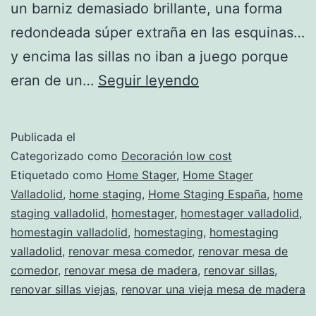
un barniz demasiado brillante, una forma
redondeada súper extraña en las esquinas…
y encima las sillas no iban a juego porque
Renovar
eran de un…
Seguir leyendo
una
mesa
Publicada el
de
Categorizado como
Decoración low cost
comedor
Etiquetado como
Home Stager
,
Home Stager
Valladolid
,
home staging
,
Home Staging España
,
home
staging valladolid
,
homestager
,
homestager valladolid
,
homestagin valladolid
,
homestaging
,
homestaging
valladolid
,
renovar mesa comedor
,
renovar mesa de
comedor
,
renovar mesa de madera
,
renovar sillas
,
renovar sillas viejas
,
renovar una vieja mesa de madera