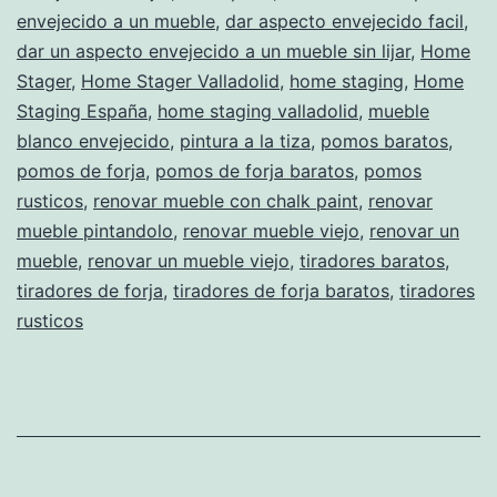
envejecido a un mueble
,
dar aspecto envejecido facil
,
dar un aspecto envejecido a un mueble sin lijar
,
Home
Stager
,
Home Stager Valladolid
,
home staging
,
Home
Staging España
,
home staging valladolid
,
mueble
blanco envejecido
,
pintura a la tiza
,
pomos baratos
,
pomos de forja
,
pomos de forja baratos
,
pomos
rusticos
,
renovar mueble con chalk paint
,
renovar
mueble pintandolo
,
renovar mueble viejo
,
renovar un
mueble
,
renovar un mueble viejo
,
tiradores baratos
,
tiradores de forja
,
tiradores de forja baratos
,
tiradores
rusticos