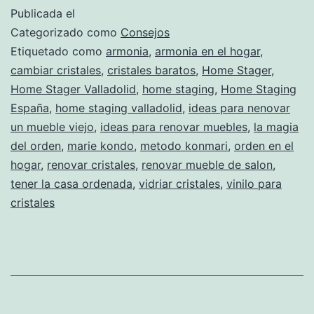
se
Publicada el
ve,
Categorizado como
Consejos
mejor
Etiquetado como
armonia
,
armonia en el hogar
,
cambiar cristales
,
cristales baratos
,
Home Stager
,
Home Stager Valladolid
,
home staging
,
Home Staging
España
,
home staging valladolid
,
ideas para nenovar
un mueble viejo
,
ideas para renovar muebles
,
la magia
del orden
,
marie kondo
,
metodo konmari
,
orden en el
hogar
,
renovar cristales
,
renovar mueble de salon
,
tener la casa ordenada
,
vidriar cristales
,
vinilo para
cristales