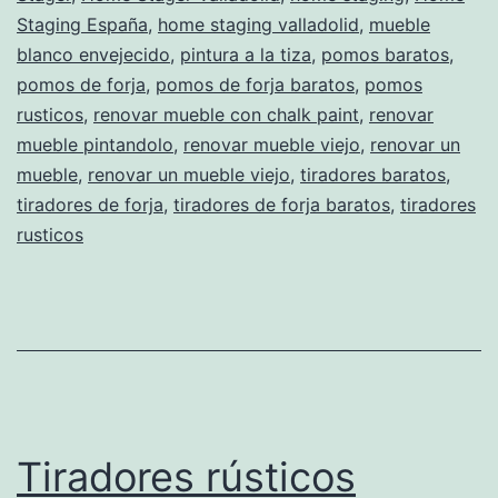
Staging España
,
home staging valladolid
,
mueble
blanco envejecido
,
pintura a la tiza
,
pomos baratos
,
pomos de forja
,
pomos de forja baratos
,
pomos
rusticos
,
renovar mueble con chalk paint
,
renovar
mueble pintandolo
,
renovar mueble viejo
,
renovar un
mueble
,
renovar un mueble viejo
,
tiradores baratos
,
tiradores de forja
,
tiradores de forja baratos
,
tiradores
rusticos
Tiradores rústicos