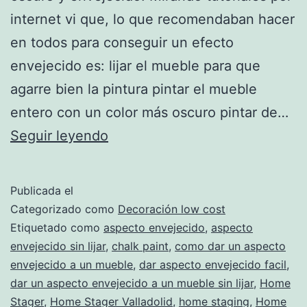
internet vi que, lo que recomendaban hacer
en todos para conseguir un efecto
envejecido es: lijar el mueble para que
agarre bien la pintura pintar el mueble
entero con un color más oscuro pintar de…
Pintar
Seguir leyendo
un
mueble
Publicada el
con
Categorizado como
Decoración low cost
aspecto
Etiquetado como
aspecto envejecido
,
aspecto
envejecido sin lijar
,
chalk paint
,
como dar un aspecto
envejecido
envejecido a un mueble
,
dar aspecto envejecido facil
,
–
dar un aspecto envejecido a un mueble sin lijar
,
Home
versión
Stager
,
Home Stager Valladolid
,
home staging
,
Home