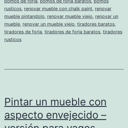
pomos de forja
,
pomos de forja baratos
,
pomos
rusticos
,
renovar mueble con chalk paint
,
renovar
mueble pintandolo
,
renovar mueble viejo
,
renovar un
mueble
,
renovar un mueble viejo
,
tiradores baratos
,
tiradores de forja
,
tiradores de forja baratos
,
tiradores
rusticos
Pintar un mueble con
aspecto envejecido –