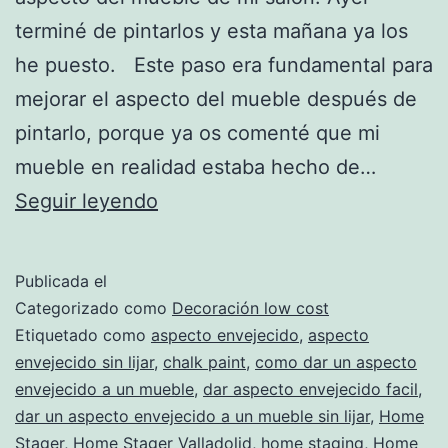
terminé de pintarlos y esta mañana ya los
he puesto. Este paso era fundamental para
mejorar el aspecto del mueble después de
pintarlo, porque ya os comenté que mi
mueble en realidad estaba hecho de…
Renovar
Seguir leyendo
un
mueble
Publicada el
con
Categorizado como
Decoración low cost
tiradores
Etiquetado como
aspecto envejecido
,
aspecto
envejecido sin lijar
,
chalk paint
,
como dar un aspecto
envejecido a un mueble
,
dar aspecto envejecido facil
,
dar un aspecto envejecido a un mueble sin lijar
,
Home
Stager
,
Home Stager Valladolid
,
home staging
,
Home