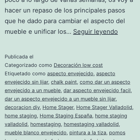
hacer un repaso de los principales pasos
que he dado para cambiar el aspecto del
La
mueble e unificar los…
Seguir leyendo
transfo
comple
Publicada el
del
Categorizado como
Decoración low cost
mueble
Etiquetado como
aspecto envejecido
,
aspecto
envejecido sin lijar
,
chalk paint
,
como dar un aspecto
de
envejecido a un mueble
,
dar aspecto envejecido facil
,
mi
dar un aspecto envejecido a un mueble sin lijar
,
salón
decoracion diy
,
Home Stager
,
Home Stager Valladolid
,
home staging
,
Home Staging España
,
home staging
valladolid
,
homestaging
,
homestaging valladolid
,
mueble blanco envejecido
,
pintura a la tiza
,
pomos