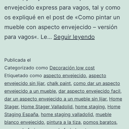
envejecido express para vagos, tal y como
os expliqué en el post de «Como pintar un
mueble con aspecto envejecido – versión
Tiradores
para vagos«. Le…
Seguir leyendo
rústicos
súper-
Publicada el
lowcost
Categorizado como
Decoración low cost
Etiquetado como
aspecto envejecido
,
aspecto
envejecido sin lijar
,
chalk paint
,
como dar un aspecto
envejecido a un mueble
,
dar aspecto envejecido facil
,
dar un aspecto envejecido a un mueble sin lijar
,
Home
Stager
,
Home Stager Valladolid
,
home staging
,
Home
Staging España
,
home staging valladolid
,
mueble
blanco envejecido
,
pintura a la tiza
,
pomos baratos
,