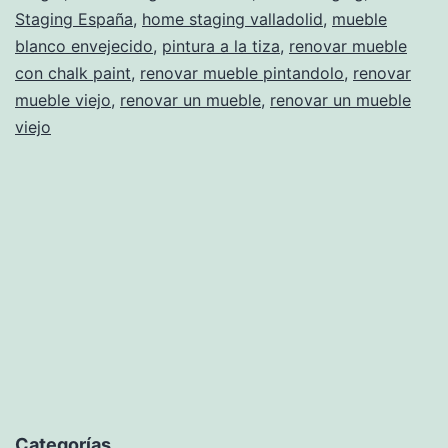
Staging España
,
home staging valladolid
para
,
mueble
blanco envejecido
,
pintura a la tiza
,
renovar mueble
vagos
con chalk paint
,
renovar mueble pintandolo
,
renovar
mueble viejo
,
renovar un mueble
,
renovar un mueble
viejo
Categorías