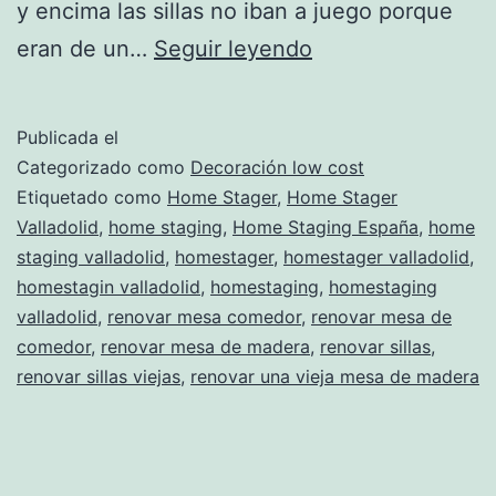
y encima las sillas no iban a juego porque
Renovar
eran de un…
Seguir leyendo
una
mesa
Publicada el
de
Categorizado como
Decoración low cost
comedor
Etiquetado como
Home Stager
,
Home Stager
Valladolid
,
home staging
,
Home Staging España
,
home
staging valladolid
,
homestager
,
homestager valladolid
,
homestagin valladolid
,
homestaging
,
homestaging
valladolid
,
renovar mesa comedor
,
renovar mesa de
comedor
,
renovar mesa de madera
,
renovar sillas
,
renovar sillas viejas
,
renovar una vieja mesa de madera