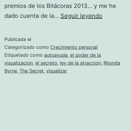
premios de los Bitácoras 2013… y me he
Tele-
dado cuenta de la…
Seguir leyendo
predicand
con
Publicada el
el
Categorizado como
Crecimiento personal
ejemplo
Etiquetado como
autoayuda
,
el poder de la
visualizacion
,
el secreto
,
ley de la atraccion
,
Rhonda
–
Byrne
,
The Secret
,
visualizar
«El
Secreto»
o
«La
ley
de