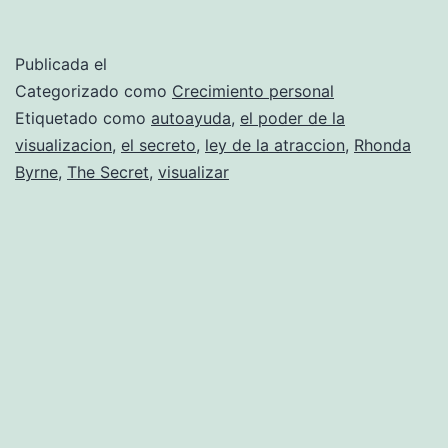
predicand
con
Publicada el
el
Categorizado como
Crecimiento personal
ejemplo
Etiquetado como
autoayuda
,
el poder de la
visualizacion
,
el secreto
,
ley de la atraccion
,
Rhonda
–
Byrne
,
The Secret
,
visualizar
«El
Secreto»
o
«La
ley
de
la
atracción»