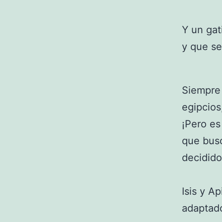
Y un gat
y que se
Siempre 
egipcios,
¡Pero es
que busc
decidido
Isis y A
adaptado