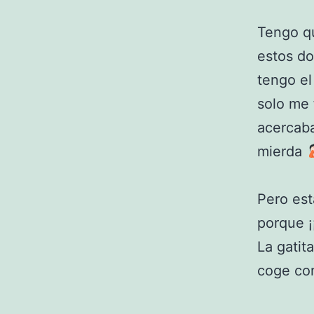
Tengo qu
estos do
tengo el
solo me 
acercaba
mierda
Pero est
porque ¡
La gatit
coge con