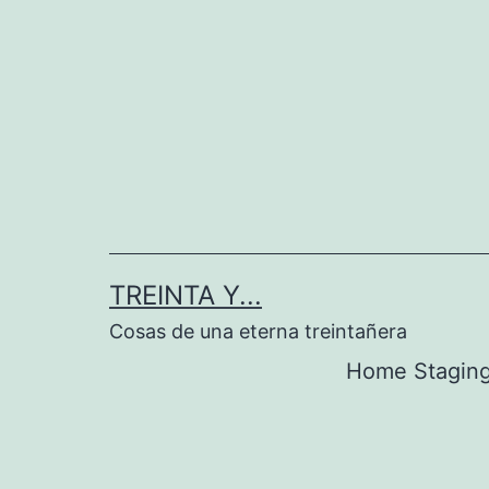
Saltar
al
contenido
TREINTA Y...
Cosas de una eterna treintañera
Home Stagin