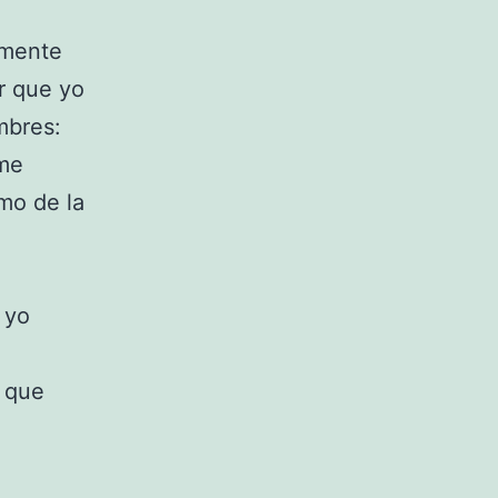
amente
r que yo
mbres:
 me
mo de la
 yo
z que