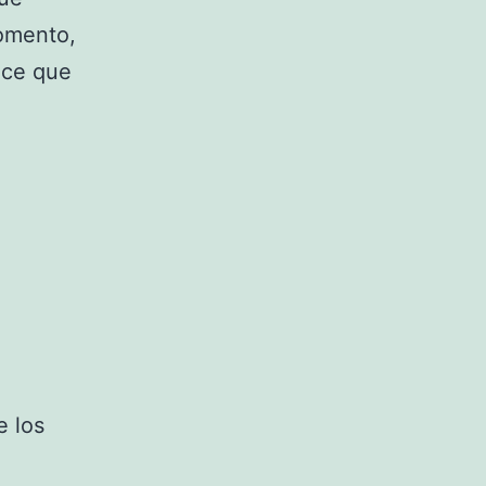
momento,
ece que
e los