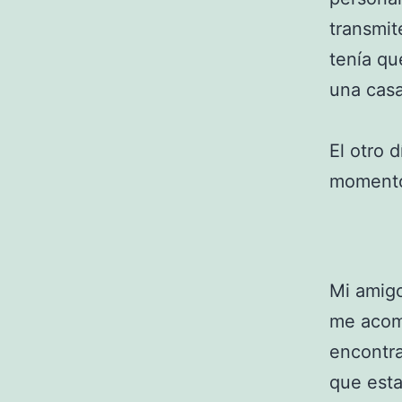
transmit
tenía qu
una casa
El otro 
momento 
Mi amig
me acomp
encontr
que esta