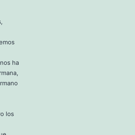
,
hemos
 nos ha
ermana,
hermano
o los
que