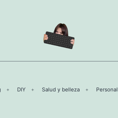
g
DIY
Salud y belleza
Personal
Abrir
Abrir
Abrir
el
el
el
menú
menú
menú