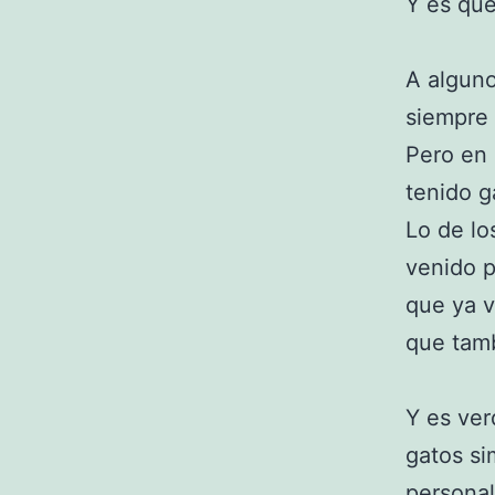
Y es que
A alguno
siempre 
Pero en 
tenido g
Lo de lo
venido p
que ya v
que tamb
Y es ver
gatos s
personal