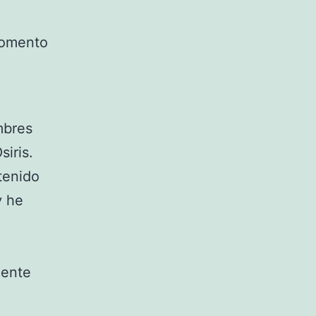
momento
mbres
siris.
 tenido
y he
mente