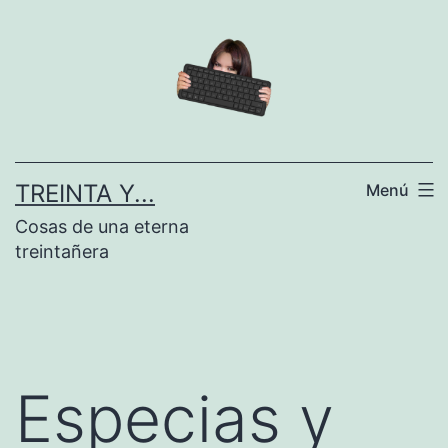
Saltar
al
contenido
TREINTA Y...
Menú
Cosas de una eterna
treintañera
Especias y