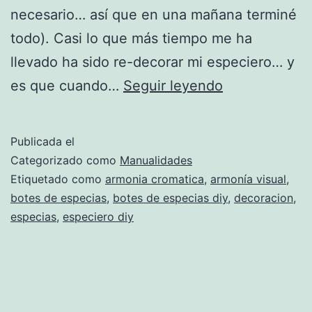
necesario… así que en una mañana terminé
todo). Casi lo que más tiempo me ha
llevado ha sido re-decorar mi especiero… y
Especias
es que cuando…
Seguir leyendo
y
sentido
Publicada el
del
Categorizado como
Manualidades
gusto
Etiquetado como
armonia cromatica
,
armonía visual
,
botes de especias
,
botes de especias diy
,
decoracion
,
especias
,
especiero diy