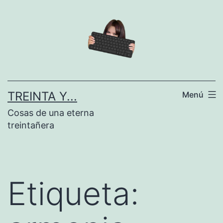
Saltar
al
contenido
TREINTA Y...
Menú
Cosas de una eterna
treintañera
Etiqueta: