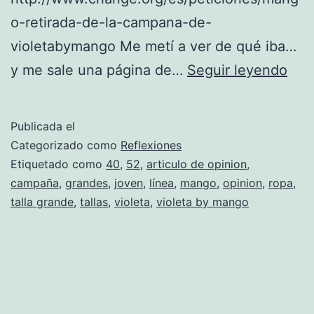
o-retirada-de-la-campana-de-
violetabymango Me metí a ver de qué iba…
Pse
y me sale una página de…
Seguir leyendo
gor
res
Publicada el
Categorizado como
Reflexiones
Etiquetado como
40
,
52
,
articulo de opinion
,
campaña
,
grandes
,
joven
,
línea
,
mango
,
opinion
,
ropa
,
talla grande
,
tallas
,
violeta
,
violeta by mango