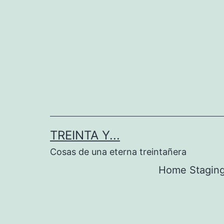
Saltar
al
contenido
TREINTA Y...
Cosas de una eterna treintañera
Home Stagin