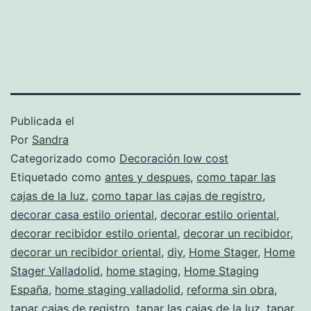
Publicada el
Por
Sandra
Categorizado como
Decoración low cost
Etiquetado como
antes y despues
,
como tapar las
cajas de la luz
,
como tapar las cajas de registro
,
decorar casa estilo oriental
,
decorar estilo oriental
,
decorar recibidor estilo oriental
,
decorar un recibidor
,
decorar un recibidor oriental
,
diy
,
Home Stager
,
Home
Stager Valladolid
,
home staging
,
Home Staging
España
,
home staging valladolid
,
reforma sin obra
,
tapar cajas de registro
,
tapar las cajas de la luz
,
tapar