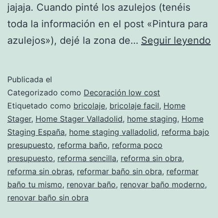
jajaja. Cuando pinté los azulejos (tenéis
toda la información en el post «Pintura para
R
azulejos»), dejé la zona de…
Seguir leyendo
e
b
Publicada el
c
Categorizado como
Decoración low cost
l
Etiquetado como
bricolaje
,
bricolaje facil
,
Home
Stager
,
Home Stager Valladolid
,
home staging
,
Home
v
Staging España
,
home staging valladolid
,
reforma bajo
presupuesto
,
reforma baño
,
reforma poco
presupuesto
,
reforma sencilla
,
reforma sin obra
,
reforma sin obras
,
reformar baño sin obra
,
reformar
baño tu mismo
,
renovar baño
,
renovar baño moderno
,
renovar baño sin obra