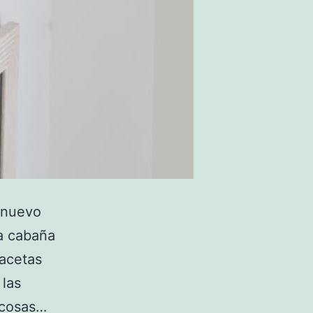
n nuevo
la cabaña
acetas
 las
 cosas…