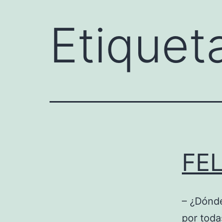
Etiquet
FE
– ¿Dónde
por toda