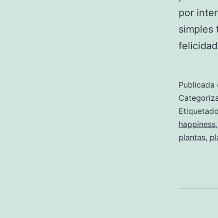
por inte
simples 
felicid
Publicada 
Categori
Etiqueta
happiness
plantas
,
pl