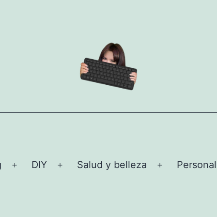
g
DIY
Salud y belleza
Personal
Abrir
Abrir
Abrir
el
el
el
menú
menú
menú