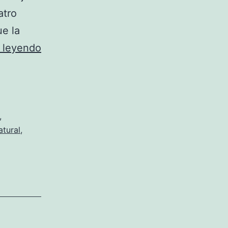
atro
ue la
FELICIDAD
 leyendo
,
atural
,