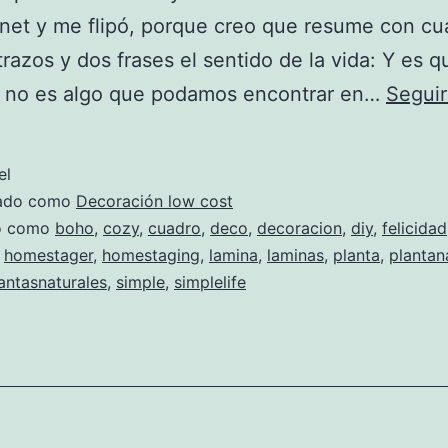
rnet y me flipó, porque creo que resume con cu
trazos y dos frases el sentido de la vida: Y es q
ad no es algo que podamos encontrar en…
Seguir
el
zado como
Decoración low cost
do como
boho
,
cozy
,
cuadro
,
deco
,
decoracion
,
diy
,
felicidad
,
homestager
,
homestaging
,
lamina
,
laminas
,
planta
,
plantan
antasnaturales
,
simple
,
simplelife