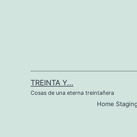
Saltar
al
contenido
TREINTA Y...
Cosas de una eterna treintañera
Home Stagin