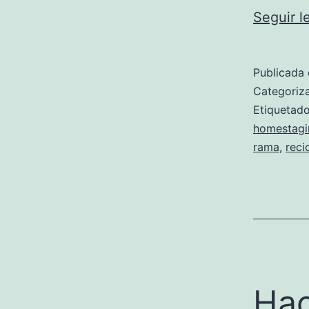
Seguir 
Publicada 
Categori
Etiqueta
homestagi
rama
,
reci
Hac