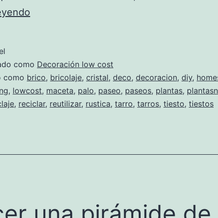
Macetas
leyendo
colgantes
el
zado como
Decoración low cost
do como
brico
,
bricolaje
,
cristal
,
deco
,
decoracion
,
diy
,
home
ng
,
lowcost
,
maceta
,
palo
,
paseo
,
paseos
,
plantas
,
plantasn
claje
,
reciclar
,
reutilizar
,
rustica
,
tarro
,
tarros
,
tiesto
,
tiestos
er una pirámide de