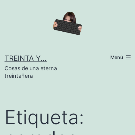
Saltar
al
contenido
TREINTA Y...
Menú
Cosas de una eterna
treintañera
Etiqueta: