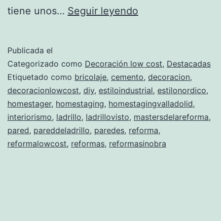
Cómo
tiene unos…
Seguir leyendo
hacer
una
Publicada el
falsa
Categorizado como
Decoración low cost
,
Destacadas
pared
Etiquetado como
bricolaje
,
cemento
,
decoracion
,
decoracionlowcost
,
diy
,
estiloindustrial
,
estilonordico
,
de
homestager
,
homestaging
,
homestagingvalladolid
,
ladrillos…
interiorismo
,
ladrillo
,
ladrillovisto
,
mastersdelareforma
,
¡por
pared
,
pareddeladrillo
,
paredes
,
reforma
,
reformalowcost
,
reformas
,
reformasinobra
menos
de
6
euros!