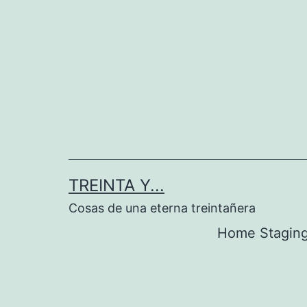
Saltar
al
contenido
TREINTA Y...
Cosas de una eterna treintañera
Home Stagin