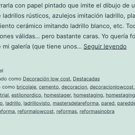
orrarla con papel pintado que imite el dibujo de 
ladrillos rústicos, azulejos imitación ladrillo, p
iento cerámico imitando ladrillo blanco, etc. To
ones válidas… pero bastante caras. Yo quería for
Có
 mi galería (que tiene unos…
Seguir leyendo
ha
un
el
fal
zado como
Decoración low cost
,
Destacadas
pa
do como
bricolaje
,
cemento
,
decoracion
,
decoracionlowcost
trial
,
estilonordico
,
homestager
,
homestaging
,
homestaging
de
mo
,
ladrillo
,
ladrillovisto
,
mastersdelareforma
,
pared
,
paredde
lad
eforma
,
reformalowcost
,
reformas
,
reformasinobra
¡po
me