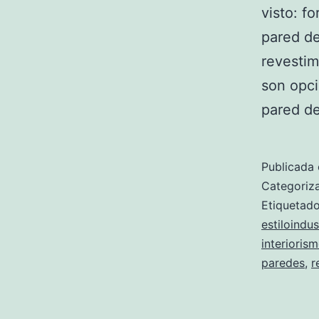
visto: f
pared de 
revestim
son opci
pared de
Publicada 
Categori
Etiqueta
estiloindus
interioris
paredes
,
r