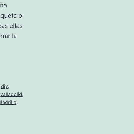
una
laqueta o
das ellas
rar la
mo
cer
a
sa
red
,
diy
,
valladolid
,
ladrillo
,
rillos…
r
nos