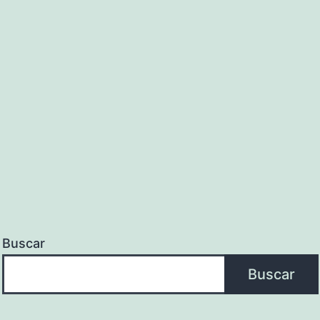
de
6
eu
Buscar
Buscar