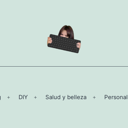
g
DIY
Salud y belleza
Personal
Abrir
Abrir
Abrir
el
el
el
menú
menú
menú