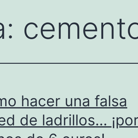
a:
cement
o hacer una falsa
ed de ladrillos… ¡po