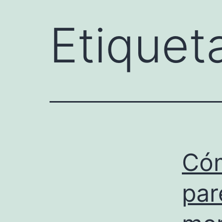
Etiquet
Cóm
par