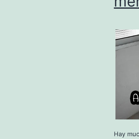
men
Hay much