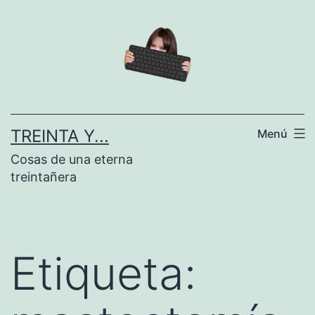
Saltar
al
contenido
TREINTA Y...
Menú
Cosas de una eterna
treintañera
Etiqueta: