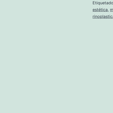
Etiqueta
estética
,
m
rinoplastic