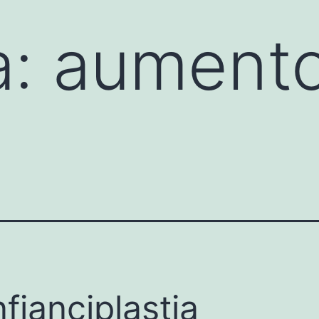
a:
aumento
fianciplastia