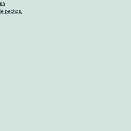
gía
de pechos
,