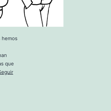
os hemos
han
las que
Seguir