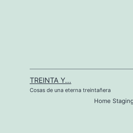
Saltar
al
contenido
TREINTA Y...
Cosas de una eterna treintañera
Home Stagin