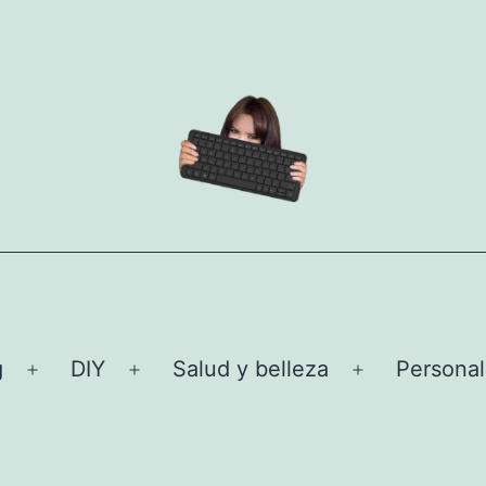
g
DIY
Salud y belleza
Personal
Abrir
Abrir
Abrir
el
el
el
menú
menú
menú