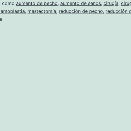
do como
aumento de pecho
,
aumento de senos
,
cirugía
,
ciru
amoplastia
,
mastectomía
,
reducción de pecho
,
reducción 
a