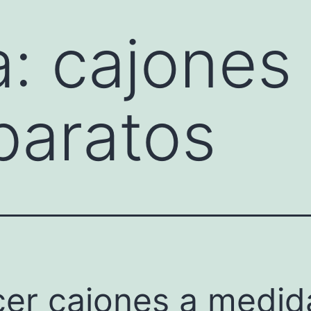
a:
cajones
baratos
er cajones a medid