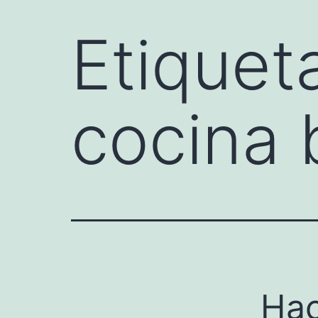
Etiquet
cocina 
Hac