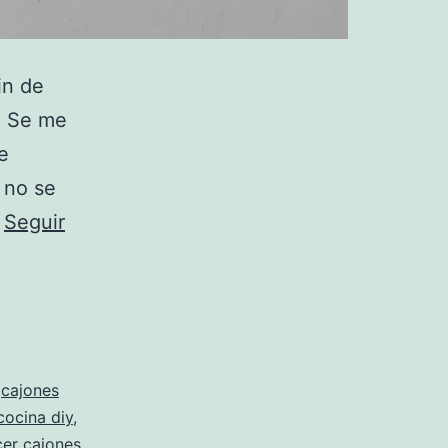
in de
. Se me
e
 no se
…
Seguir
,
cajones
cocina diy
,
cer cajones