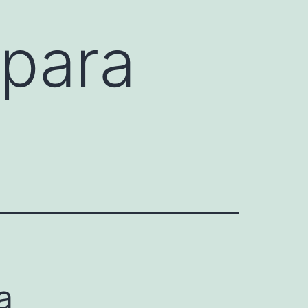
 para
a