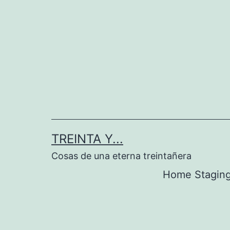
Saltar
al
contenido
TREINTA Y...
Cosas de una eterna treintañera
Home Stagin