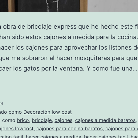
a obra de bricolaje express que he hecho este f
an sido estos cajones a medida para la cocina
hacer los cajones para aprovechar los listones d
ue me sobraron al hacer mosquiteras para que
aer los gatos por la ventana. Y como fue una
Hacer
cajones
a
el
medida
zado como
Decoración low cost
¡muy
do como
brico
,
bricolaje
,
cajones
,
cajones a medida baratos
ajones lowcost
,
cajones para cocina baratos
,
cajones para 
fácil!
cajon facil
,
hacer cajones a medida
,
hacer cajones facil
,
ha