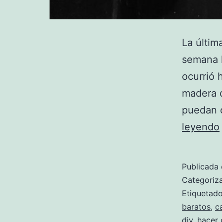
La últim
semana h
ocurrió 
madera q
puedan c
leyendo
Publicada 
Categori
Etiqueta
baratos
,
c
diy
,
hacer 