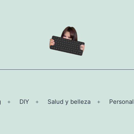
g
DIY
Salud y belleza
Personal
Abrir
Abrir
Abrir
el
el
el
menú
menú
menú