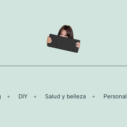
g
DIY
Salud y belleza
Personal
Abrir
Abrir
Abrir
el
el
el
menú
menú
menú