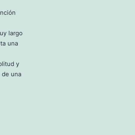
ención
muy largo
lta una
litud y
e de una