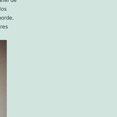
los
borde.
ores