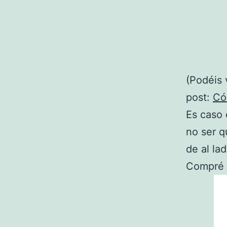
(Podéis 
post:
Có
Es caso 
no ser q
de al la
Compré e