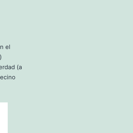
n el
)
erdad (a
vecino
: