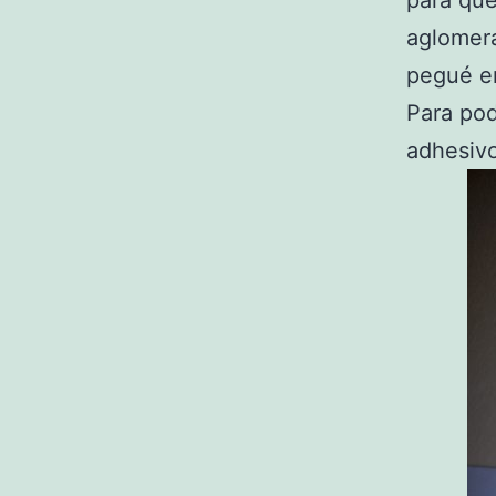
aglomera
pegué en
Para pod
adhesivo