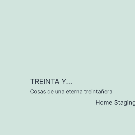
Saltar
al
contenido
TREINTA Y...
Cosas de una eterna treintañera
Home Stagin