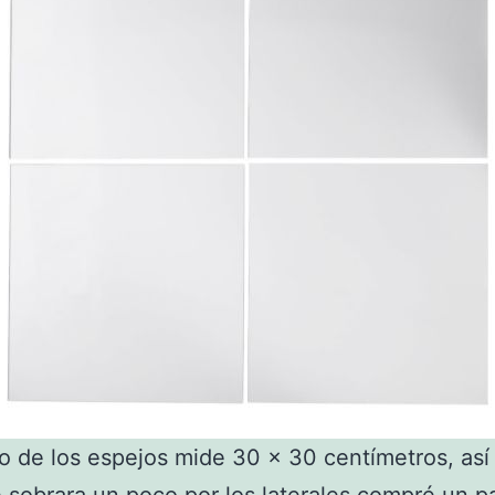
 de los espejos mide 30 x 30 centímetros, así
 sobrara un poco por los laterales compré un p