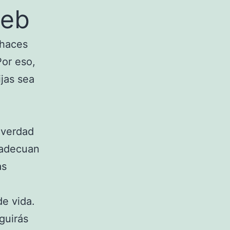
web
 haces
Por eso,
ijas sea
e verdad
 adecuan
as
de vida.
guirás