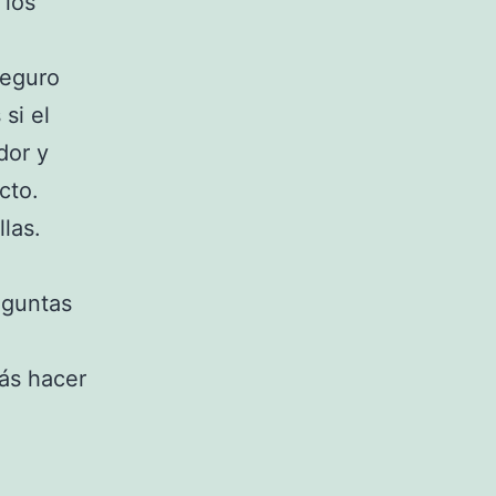
 los
seguro
si el
dor y
cto.
las.
eguntas
rás hacer