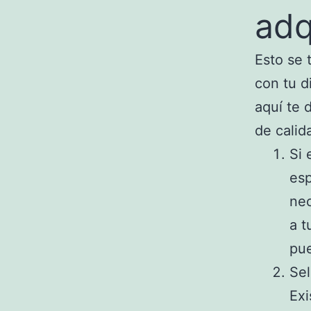
adq
Esto se 
con tu d
aquí te 
de calid
Si 
esp
nec
a t
pue
Sel
Exi