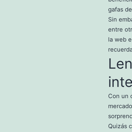
gafas de
Sin emba
entre ot
la web e
recuerda
Len
int
Con un c
mercados
sorpren
Quizás c