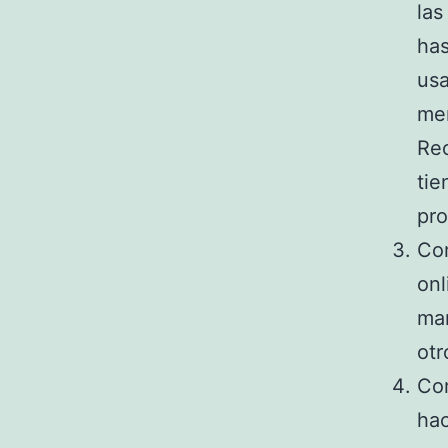
las
has
usa
me
Rec
tie
pro
Com
onl
mar
otr
Com
hac