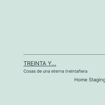
Saltar
al
contenido
TREINTA Y...
Cosas de una eterna treintañera
Home Stagin