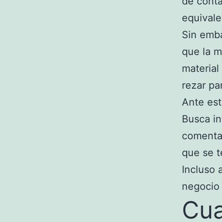
de conta
equivale
Sin emba
que la m
material
rezar pa
Ante est
Busca in
comentar
que se t
Incluso 
negocio
Cua