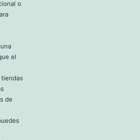
ional o
ara
 una
que el
 tiendas
as
es de
 puedes