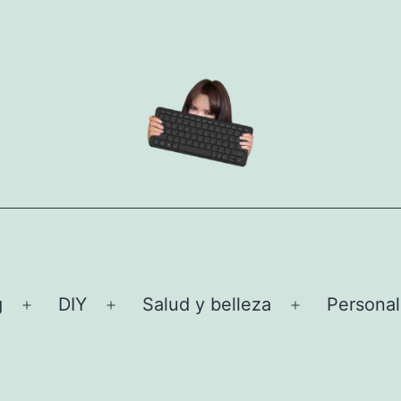
g
DIY
Salud y belleza
Personal
Abrir
Abrir
Abrir
el
el
el
menú
menú
menú