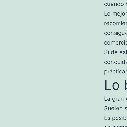
cuando h
Lo mejor
recomien
consigue
comerci
Si de es
conocida
práctica
Lo 
La gran
Suelen s
Es posib