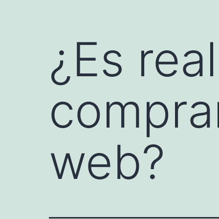
¿Es rea
comprar 
web?