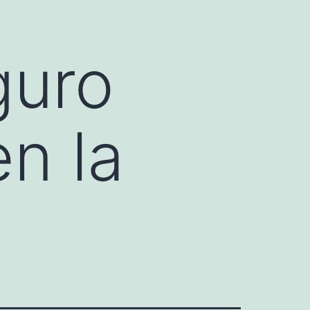
guro
en la