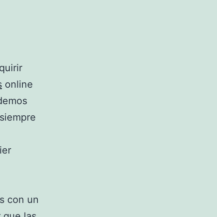
uirir
s
online
odemos
 siempre
ier
es con un
 que las