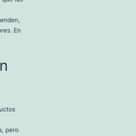
ependen,
pres. En
en
ductos
s, pero