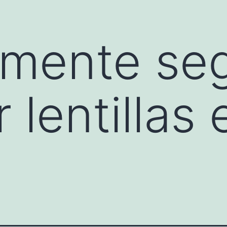
lmente se
lentillas 