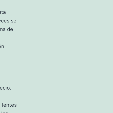
sta
eces se
rma de
én
recio
.
 lentes