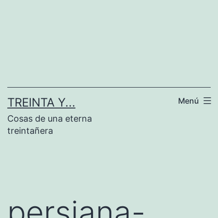
Saltar
al
contenido
TREINTA Y...
Menú
Cosas de una eterna
treintañera
persiana-