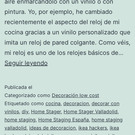
aire enmarcándolo con un vinilo o con
pintura. Yo, por ejemplo, he cambiado
recientemente el aspecto del reloj de mi
cocina gracias a un vinilo personalizado que
imita un reloj de pared colgante. Como véis,
mi reloj es uno de los relojes básicos de…
decorar
Seguir leyendo
con
vinilos
Publicada el
Categorizado como
Decoración low cost
Etiquetado como
cocina
,
decoracion
,
decorar con
vinilos
,
diy
,
Home Stager
,
Home Stager Valladolid
,
home staging
,
Home Staging España
,
home staging
valladolid
,
ideas de decoracion
,
ikea hackers
,
ikea