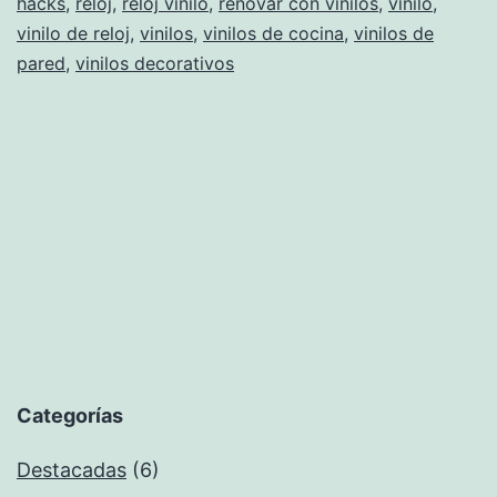
hacks
,
reloj
,
reloj vinilo
,
renovar con vinilos
,
vinilo
,
vinilo de reloj
,
vinilos
,
vinilos de cocina
,
vinilos de
pared
,
vinilos decorativos
Categorías
Destacadas
(6)