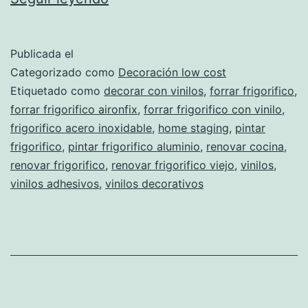
el
frigorífico
Publicada el
Categorizado como
Decoración low cost
Etiquetado como
decorar con vinilos
,
forrar frigorifico
,
forrar frigorifico aironfix
,
forrar frigorifico con vinilo
,
frigorifico acero inoxidable
,
home staging
,
pintar
frigorifico
,
pintar frigorifico aluminio
,
renovar cocina
,
renovar frigorifico
,
renovar frigorifico viejo
,
vinilos
,
vinilos adhesivos
,
vinilos decorativos