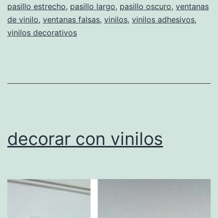
pasillo estrecho
,
pasillo largo
,
pasillo oscuro
largo
,
ventanas
de vinilo
,
ventanas falsas
,
vinilos
,
vinilos adhesivos
,
vinilos decorativos
decorar con vinilos