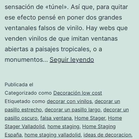
sensación de «túnel». Así que, para quitar
ese efecto pensé en poner dos grandes
ventanales falsos de vinilo. Hay webs que
venden vinilos de que imitan ventanas
abiertas a paisajes tropicales, o a
Falsas
monumentos…
Seguir leyendo
ventanas
de
Publicada el
vinilo
Categorizado como
Decoración low cost
para
Etiquetado como
decorar con vinilos
,
decorar un
pasillo estrecho
,
decorar un pasillo largo
,
decorar un
decorar
pasillo oscuro
,
falsa ventana
,
Home Stager
,
Home
un
Stager Valladolid
,
home staging
,
Home Staging
pasillo
España
,
home staging valladolid
,
ideas de decoracion
,