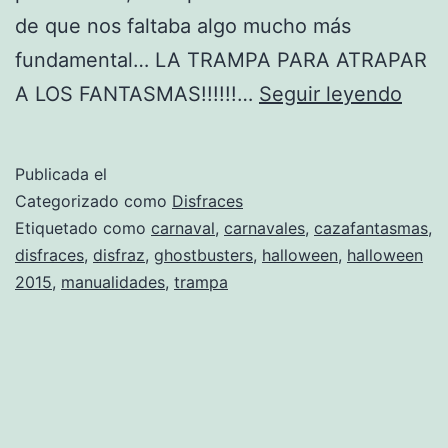
de que nos faltaba algo mucho más
fundamental… LA TRAMPA PARA ATRAPAR
Tram
A LOS FANTASMAS!!!!!!…
Seguir leyendo
para
disfr
Publicada el
de
Categorizado como
Disfraces
caza
Etiquetado como
carnaval
,
carnavales
,
cazafantasmas
,
disfraces
,
disfraz
,
ghostbusters
,
halloween
,
halloween
2015
,
manualidades
,
trampa