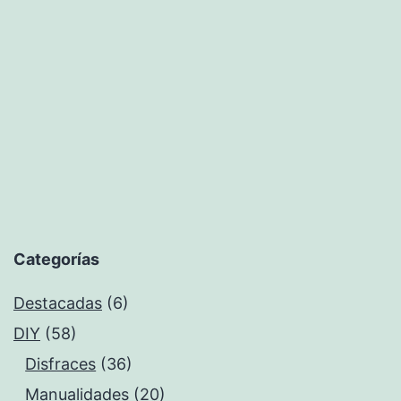
tu
ropa
Categorías
Destacadas
(6)
DIY
(58)
Disfraces
(36)
Manualidades
(20)