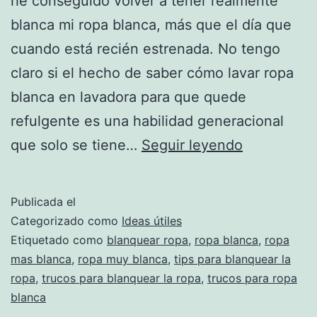
he conseguido volver a tener realmente
blanca mi ropa blanca, más que el día que
cuando está recién estrenada. No tengo
claro si el hecho de saber cómo lavar ropa
blanca en lavadora para que quede
refulgente es una habilidad generacional
Seis
que solo se tiene…
Seguir leyendo
trucos
para
Publicada el
conseguir
Categorizado como
Ideas útiles
el
Etiquetado como
blanquear ropa
,
ropa blanca
,
ropa
mas blanca
,
ropa muy blanca
,
tips para blanquear la
blanco
ropa
,
trucos para blanquear la ropa
,
trucos para ropa
nuclear
blanca
en