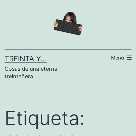
Saltar
al
contenido
TREINTA Y...
Menú
Cosas de una eterna
treintañera
Etiqueta: