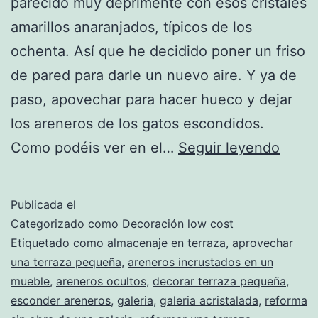
parecido muy deprimente con esos cristales
amarillos anaranjados, típicos de los
ochenta. Así que he decidido poner un friso
de pared para darle un nuevo aire. Y ya de
paso, apovechar para hacer hueco y dejar
los areneros de los gatos escondidos.
Refor
Como podéis ver en el…
Seguir leyendo
una
galerí
Publicada el
acris
Categorizado como
Decoración low cost
sin
Etiquetado como
almacenaje en terraza
,
aprovechar
una terraza pequeña
,
areneros incrustados en un
obra
mueble
,
areneros ocultos
,
decorar terraza pequeña
,
esconder areneros
,
galeria
,
galeria acristalada
,
reforma