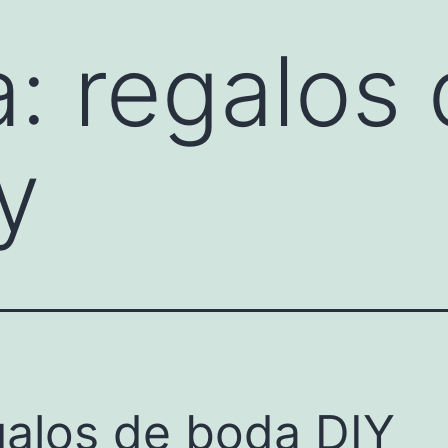
a:
regalos
y
alos de boda DIY