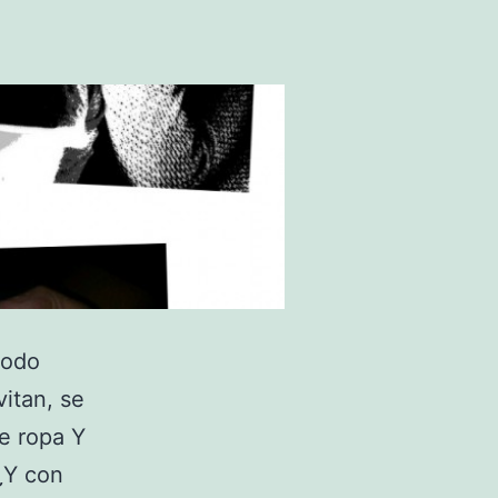
todo
vitan, se
e ropa Y
¿Y con