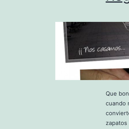
Que boni
cuando n
conviert
zapatos 