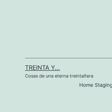
Saltar
al
contenido
TREINTA Y...
Cosas de una eterna treintañera
Home Stagin