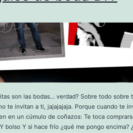
tas son las bodas… verdad? Sobre todo sobre 
o te invitan a ti, jajajajaja. Porque cuando te in
en en un cúmulo de coñazos: Te toca comprars
Y bolso Y si hace frío ¿qué me pongo encima? 