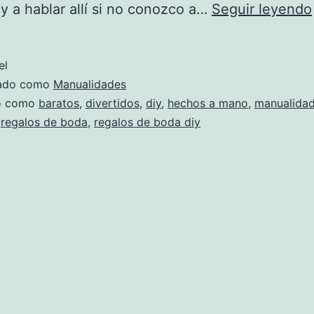
y a hablar allí si no conozco a…
Seguir leyendo
el
zado como
Manualidades
do como
baratos
,
divertidos
,
diy
,
hechos a mano
,
manualida
,
regalos de boda
,
regalos de boda diy