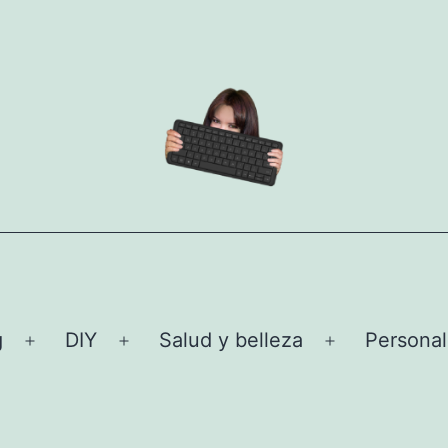
g
DIY
Salud y belleza
Personal
Abrir
Abrir
Abrir
el
el
el
menú
menú
menú