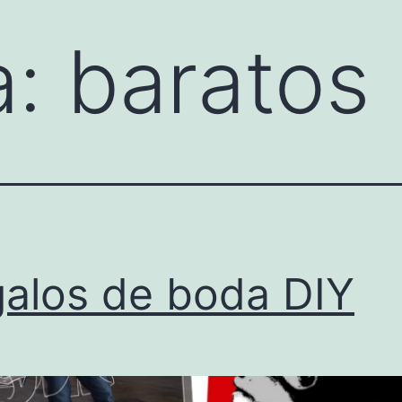
a:
baratos
alos de boda DIY