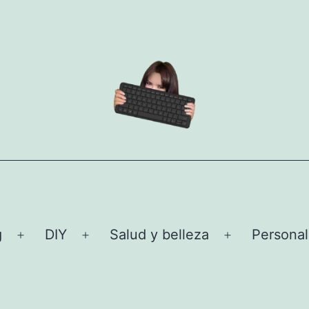
g
DIY
Salud y belleza
Personal
Abrir
Abrir
Abrir
el
el
el
menú
menú
menú