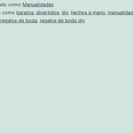
zado como
Manualidades
do como
baratos
,
divertidos
,
diy
,
hechos a mano
,
manualida
,
regalos de boda
,
regalos de boda diy