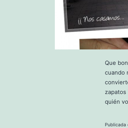
Que boni
cuando n
conviert
zapatos 
quién vo
Publicada 