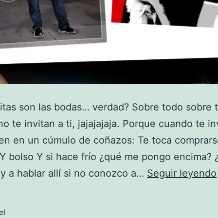
tas son las bodas… verdad? Sobre todo sobre 
o te invitan a ti, jajajajaja. Porque cuando te in
en en un cúmulo de coñazos: Te toca comprars
Y bolso Y si hace frío ¿qué me pongo encima? 
y a hablar allí si no conozco a…
Seguir leyendo
el