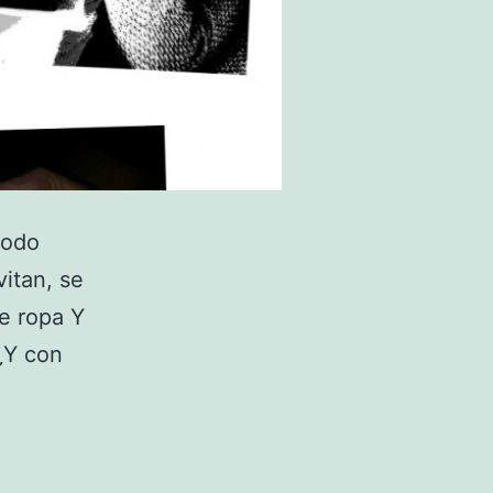
todo
vitan, se
e ropa Y
¿Y con
Regalos
de
boda