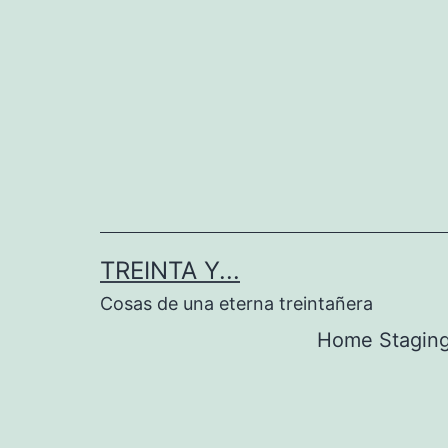
Saltar
al
contenido
TREINTA Y...
Cosas de una eterna treintañera
Home Stagin