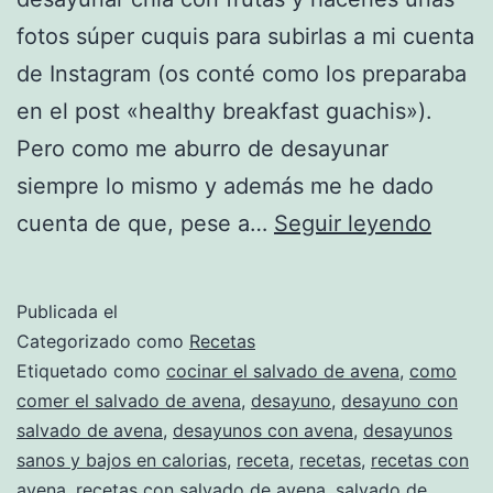
fotos súper cuquis para subirlas a mi cuenta
de Instagram (os conté como los preparaba
en el post «healthy breakfast guachis»).
Pero como me aburro de desayunar
siempre lo mismo y además me he dado
Aven
cuenta de que, pese a…
Seguir leyendo
oh
na
Publicada el
na
Categorizado como
Recetas
Etiquetado como
cocinar el salvado de avena
,
como
comer el salvado de avena
,
desayuno
,
desayuno con
salvado de avena
,
desayunos con avena
,
desayunos
sanos y bajos en calorias
,
receta
,
recetas
,
recetas con
avena
,
recetas con salvado de avena
,
salvado de