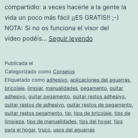
compartidlo: a veces hacerle a la gente la
vida un poco más fácil ¡¡ES GRATIS!! ;-)
NOTA: Si no os funciona el visor del
Truco
vídeo podéis…
Seguir leyendo
para
quitar
Publicada el
restos
Categorizado como
Consejos
de
Etiquetado como
adhesivo
,
aplicaciones del aguarras
,
bricolaje
,
limpiar
,
manualidades
,
pegamento
,
quitar
pegamento
adhesivo
,
quitar pegamento
,
quitar restos adhesivo
,
sin
quitar restos de adhesivo
,
quitar restos de pegamento
,
esfuerzo
quitar restos pegamento
,
tip
,
tips de bricolaje
,
tips de
limpieza
,
tips de manualidades
,
tips del hogar
,
tips
para el hogar
,
truco
,
usos del aguarras