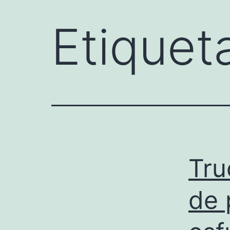
Etiquet
Tru
de 