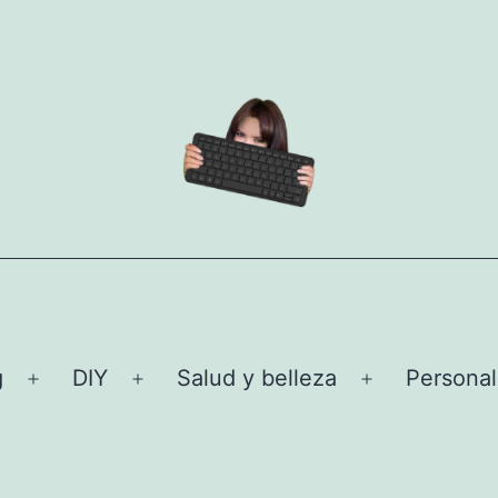
g
DIY
Salud y belleza
Personal
Abrir
Abrir
Abrir
el
el
el
menú
menú
menú