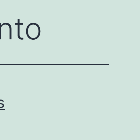
nto
s