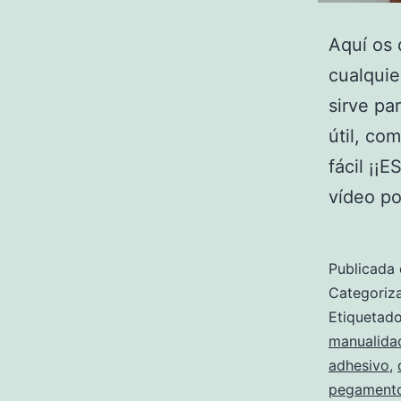
Aquí os 
cualquie
sirve pa
útil, co
fácil ¡¡
vídeo p
Publicada 
Categori
Etiqueta
manualida
adhesivo
,
pegament