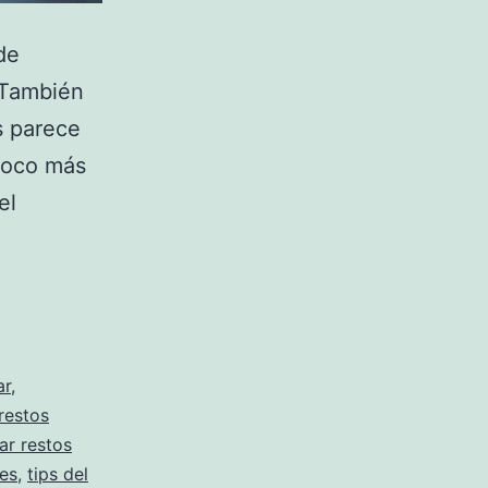
de
. También
s parece
 poco más
el
ar
,
 restos
ar restos
es
,
tips del