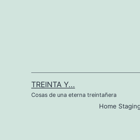
Saltar
al
contenido
TREINTA Y...
Cosas de una eterna treintañera
Home Stagin