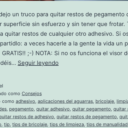
dejo un truco para quitar restos de pegamento 
r superficie sin esfuerzo y sin tener que frotar
ra quitar restos de cualquier otro adhesivo. Si o
mpartidlo: a veces hacerle a la gente la vida un
ES GRATIS!! ;-) NOTA: Si no os funciona el visor d
Truco
odéis…
Seguir leyendo
para
quitar
el
restos
zado como
Consejos
de
do como
adhesivo
,
aplicaciones del aguarras
,
bricolaje
,
limpi
des
,
pegamento
,
quitar adhesivo
,
quitar pegamento
,
quitar
pegamento
quitar restos de adhesivo
,
quitar restos de pegamento
,
quit
sin
o
,
tip
,
tips de bricolaje
,
tips de limpieza
,
tips de manualidad