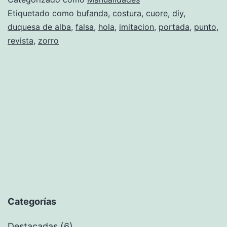
Etiquetado como
bufanda
,
costura
,
cuore
,
diy
,
duquesa de alba
,
falsa
,
hola
,
imitacion
,
portada
,
punto
,
revista
,
zorro
Categorías
Destacadas
(6)