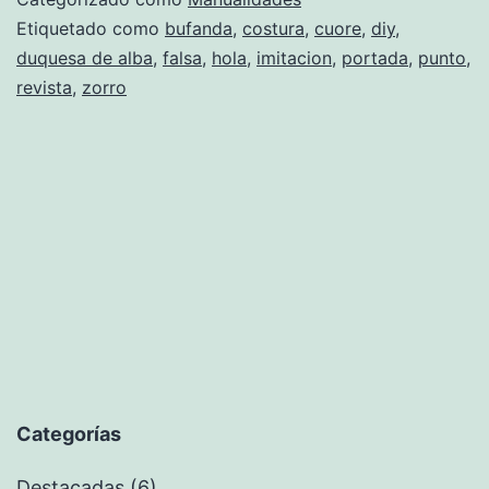
Etiquetado como
bufanda
,
costura
,
cuore
,
diy
,
duquesa de alba
,
falsa
,
hola
,
imitacion
,
portada
,
punto
,
revista
,
zorro
Categorías
Destacadas
(6)