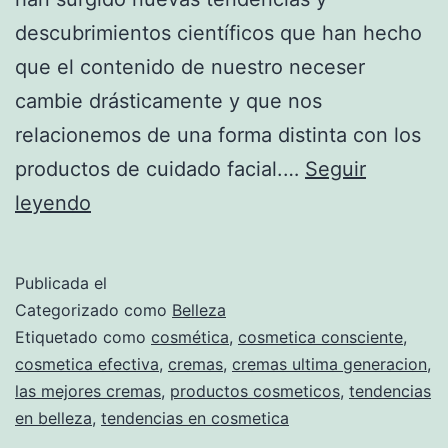
descubrimientos científicos que han hecho
que el contenido de nuestro neceser
cambie drásticamente y que nos
relacionemos de una forma distinta con los
productos de cuidado facial.…
Seguir
Tendencias
leyendo
en
cosmética
Publicada el
que
Categorizado como
Belleza
han
Etiquetado como
cosmética
,
cosmetica consciente
,
cosmetica efectiva
,
cremas
,
cremas ultima generacion
,
venido
las mejores cremas
,
productos cosmeticos
,
tendencias
para
en belleza
,
tendencias en cosmetica
quedarse