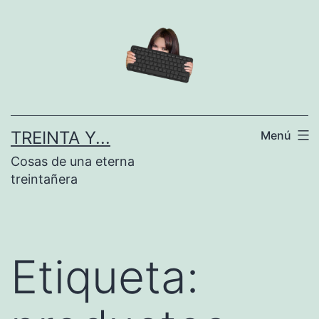
Saltar
al
contenido
TREINTA Y...
Menú
Cosas de una eterna
treintañera
Etiqueta: