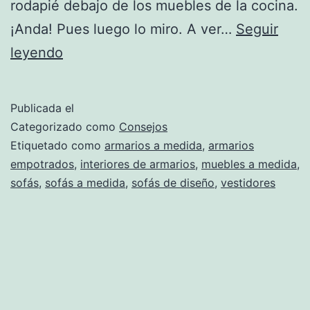
rodapié debajo de los muebles de la cocina.
¡Anda! Pues luego lo miro. A ver…
Seguir
Muebles
leyendo
para
aprovechar
Publicada el
el
Categorizado como
Consejos
espacio
Etiquetado como
armarios a medida
,
armarios
empotrados
,
interiores de armarios
,
muebles a medida
,
al
sofás
,
sofás a medida
,
sofás de diseño
,
vestidores
máximo