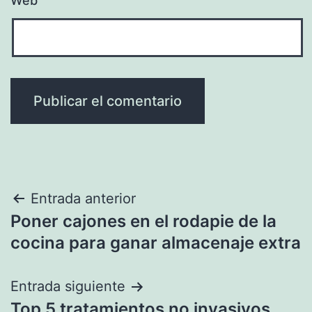
Web
Navegación
Entrada anterior
Poner cajones en el rodapie de la
de
cocina para ganar almacenaje extra
entradas
Entrada siguiente
Top 5 tratamientos no invasivos