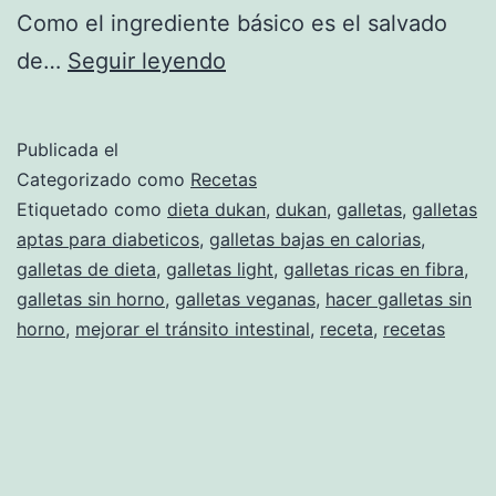
Como el ingrediente básico es el salvado
Como
de…
Seguir leyendo
hacer
(algo
Publicada el
parecido)
Categorizado como
Recetas
a
Etiquetado como
dieta dukan
,
dukan
,
galletas
,
galletas
aptas para diabeticos
,
galletas bajas en calorias
,
galletas
galletas de dieta
,
galletas light
,
galletas ricas en fibra
,
de
galletas sin horno
,
galletas veganas
,
hacer galletas sin
avena
horno
,
mejorar el tránsito intestinal
,
receta
,
recetas
sin
horno