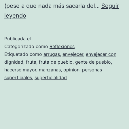
(pese a que nada más sacarla del…
Seguir
Personas
leyendo
y
frutas
Publicada el
de
Categorizado como
Reflexiones
pueblo
Etiquetado como
arrugas
,
envejecer
,
envejecer con
dignidad
,
fruta
,
fruta de pueblo
,
gente de pueblo
,
hacerse mayor
,
manzanas
,
opinion
,
personas
superficiales
,
superficialidad