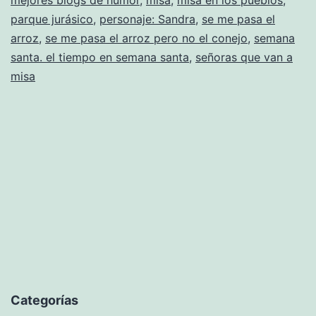
mejores blogs de humor
,
misa
,
misa en los pueblos
,
parque jurásico
,
personaje: Sandra
,
se me pasa el
arroz
,
se me pasa el arroz pero no el conejo
,
semana
santa. el tiempo en semana santa
,
señoras que van a
misa
Categorías