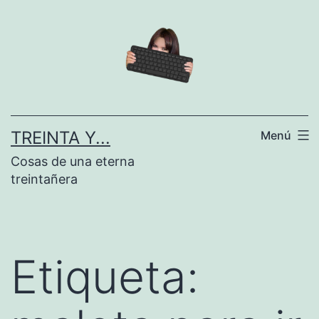
Saltar
al
contenido
TREINTA Y...
Menú
Cosas de una eterna
treintañera
Etiqueta: