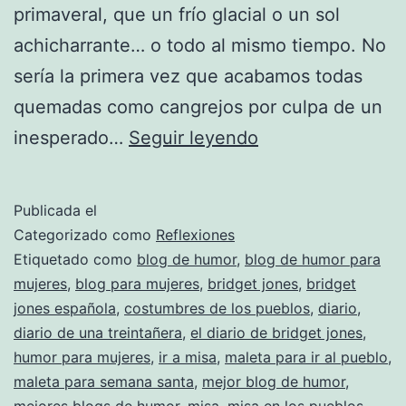
primaveral, que un frío glacial o un sol
achicharrante… o todo al mismo tiempo. No
sería la primera vez que acabamos todas
quemadas como cangrejos por culpa de un
Ropa
inesperado…
Seguir leyendo
para
ir
Publicada el
a
Categorizado como
Reflexiones
misa
Etiquetado como
blog de humor
,
blog de humor para
mujeres
,
blog para mujeres
,
bridget jones
,
bridget
jones española
,
costumbres de los pueblos
,
diario
,
diario de una treintañera
,
el diario de bridget jones
,
humor para mujeres
,
ir a misa
,
maleta para ir al pueblo
,
maleta para semana santa
,
mejor blog de humor
,