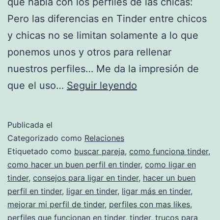
que había con los perfiles de las chicas:
Pero las diferencias en Tinder entre chicos
y chicas no se limitan solamente a lo que
ponemos unos y otros para rellenar
nuestros perfiles… Me da la impresión de
Diario
que el uso…
Seguir leyendo
de
Tinder.
Publicada el
Conversación
Categorizado como
Relaciones
estándar:
Etiquetado como
buscar pareja
,
como funciona tinder
,
como hacer un buen perfil en tinder
,
como ligar en
«Hola,
tinder
,
consejos para ligar en tinder
,
hacer un buen
¿follamos?»
perfil en tinder
,
ligar en tinder
,
ligar más en tinder
,
mejorar mi perfil de tinder
,
perfiles con mas likes
,
perfiles que funcionan en tinder
,
tinder
,
trucos para