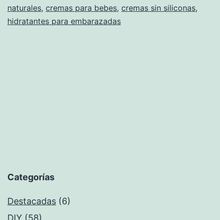
naturales
,
cremas para bebes
,
cremas sin siliconas
para
,
hidratantes para embarazadas
una
piel
perfecta
Categorías
Destacadas
(6)
DIY
(58)