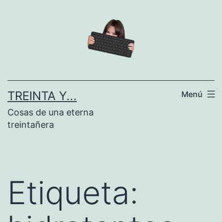
Saltar
al
contenido
TREINTA Y...
Menú
Cosas de una eterna
treintañera
Etiqueta: