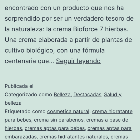
encontrado con un producto que nos ha
sorprendido por ser un verdadero tesoro de
la naturaleza: la crema Bioforce 7 hierbas.
Una crema elaborada a partir de plantas de
cultivo biológico, con una fórmula
La
centenaria que…
Seguir leyendo
crema
centenaria
Publicada el
a
Categorizado como
Belleza
,
Destacadas
,
Salud y
base
belleza
Etiquetado como
cosmetica natural
,
crema hidratante
de
para bebes
,
crema sin parabenos
,
cremas a base de
7
hierbas
,
cremas aptas para bebes
,
cremas aptas para
hierbas
embarazadas
,
cremas hidratantes naturales
,
cremas