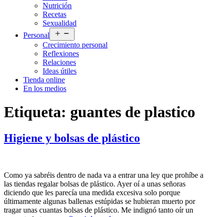
Nutrición
Recetas
Sexualidad
Abrir
Personal
el
Crecimiento personal
menú
Reflexiones
Relaciones
Ideas útiles
Tienda online
En los medios
Etiqueta:
guantes de plastico
Higiene y bolsas de plástico
Como ya sabréis dentro de nada va a entrar una ley que prohíbe a
las tiendas regalar bolsas de plástico. Ayer oí a unas señoras
diciendo que les parecía una medida excesiva solo porque
últimamente algunas ballenas estúpidas se hubieran muerto por
tragar unas cuantas bolsas de plástico. Me indignó tanto oír un