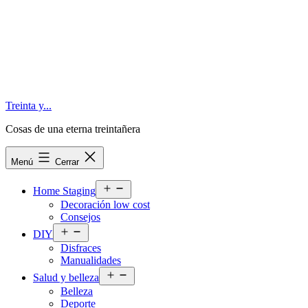
Saltar
al
contenido
Treinta y...
Cosas de una eterna treintañera
Menú
Cerrar
Abrir
Home Staging
el
Decoración low cost
menú
Consejos
Abrir
DIY
el
Disfraces
menú
Manualidades
Abrir
Salud y belleza
el
Belleza
menú
Deporte