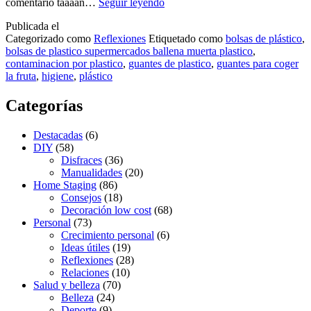
Higiene
comentario taaaan…
Seguir leyendo
y
Publicada el
bolsas
Categorizado como
Reflexiones
Etiquetado como
bolsas de plástico
,
de
bolsas de plastico supermercados ballena muerta plastico
,
plástico
contaminacion por plastico
,
guantes de plastico
,
guantes para coger
la fruta
,
higiene
,
plástico
Categorías
Destacadas
(6)
DIY
(58)
Disfraces
(36)
Manualidades
(20)
Home Staging
(86)
Consejos
(18)
Decoración low cost
(68)
Personal
(73)
Crecimiento personal
(6)
Ideas útiles
(19)
Reflexiones
(28)
Relaciones
(10)
Salud y belleza
(70)
Belleza
(24)
Deporte
(9)